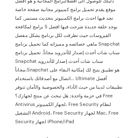
دليلك للوصول الى افضلالبرامج المجانية و هو أفضل
موقع يقدم تحميل برامج كمبيوتر مجانية صفحة خاصة
تجد فيها احدث برامج الكمبيوتر بتحديث مستمر, كما
يوجد حلقة جديدة شرحت فيها افضل 5 برامج لمكافحة
الفيروسات حيث تطرقت لكل برنامج بشكل مفصل
ماهي خصائصه و مميزاته كما تحميل برنامج Snapchat
سناب شات أحدث إصدار للأندرويد مجاناً. تحميل برنامج
Snapchat سناب شات أحدث إصدار للأندرويد
مجاناً،Snapchat هو تطبيق يتيح لك إمكانية البقاء على
اتصال مع أصدقائك باستخدام… Ultimate أفضل
تطبيقات لدينا من حيث الأداء، والخصوصية والأمان تتوفر
في حزمة واحدة; هل تبحث عن منتج لجهازك؟ Free
Antivirus لجهاز الكمبيوتر، Free Security لنظام
التشغيل Android، Free Security لجهاز Mac، Free
Security لجهاز iPhone/iPad