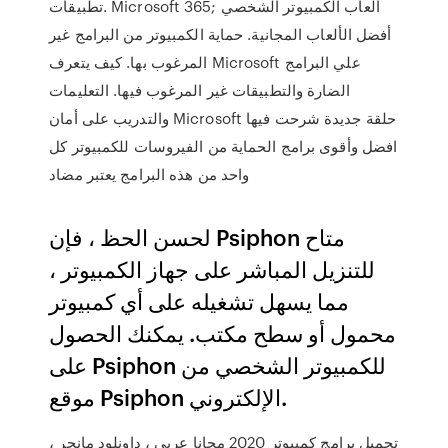
تطبيقات. Microsoft 365; ألعاب الكمبيوتر الشخصي
أفضل الألعاب المجانية. ‫حماية الكمبيوتر‬ من البرامج غير
المرغوب بها. كيف يتعرف Microsoft علي البرامج
الضارة والتطبيقات غير المرغوب فيها. التعليمات
والتدريب على أمان Microsoft حلقة جديدة شرحت فيها
افضل وأقوى برامج الحماية من الفيروسات للكمبيوتر كل
واحد من هذه البرامج يعتبر مضاد
لحسن الحظ ، فإن Psiphon متاح
للتنزيل المباشر على جهاز الكمبيوتر ،
مما يسهل تشغيله على أي كمبيوتر
محمول أو سطح مكتب. يمكنك الحصول
على Psiphon للكمبيوتر الشخصي من
موقع Psiphon الإلكتروني.
تحميل برامج كمبيوتر 2020 مجانا عربى ، داونلود مانجر ،