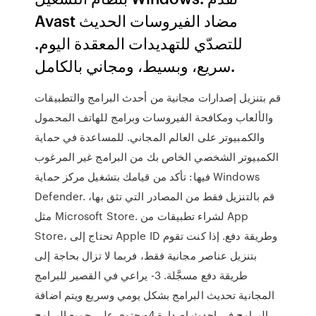
Avast مضاد الفيروسات الحديث
للتصدّي للتهديدات المعقدة اليوم.
سريع، وبسيط، ومجاني بالكامل.
قم بتنزيل إصدارات مجانية من أحدث البرامج والتطبيقات
والألعاب ومكافحة الفيروسات وبرامج للهاتف المحمول
والكمبيوتر على العالم المجاني. للمساعدة في ‫حماية
الكمبيوتر الشخصي الخاص بك‬ من البرامج غير المرغوب
فيها: تأكد من قيامك بتشغيل مركز حماية Windows
Defender. قم بالتنزيل فقط من المصادر التي تثق بها،
مثل Microsoft Store. لشراء تطبيقات من App
Store، تحتاج إلى Apple ID وطريقة دفع. إذا كنت تقوم
بتنزيل عناصر مجانية فقط، فربما لا تزال بحاجة إلى
طريقة دفع مسجَّلة. 3- يراعي في القصير للبرامج
المجانية تحديث البرامج بشكل يومي وسريع ويتم اضافة
البرامج في احدث اصدارة 4-يحتوي علي جميع البرامج