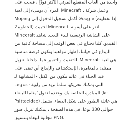
واحدة من ألعاب المقطع المرئي الأكثر فوزًا ، فيجب على
المرء أن يوميء إلى لعبة Minecraft ، وعمل شركة
Mojang أكمل تسجيل الدخول إلى Google (إذا تخطيت
الخطوة 2) لتثبيت Minecraft. انقر على أيقونة
Minecraft على الشاشة الرئيسية لبدء اللعب. شاهد
الفيديو. كلنا نحتاج في بعض الوقت إلى مساحة كافية من
الإبداع في حياتنا، إظهار مواهبنا وتكون فرصة مناسبة
للتنفيث والتعبير عما بداخلنا. تنزيل. Minecraft هي لعبة
ممتلئ بالمغامرة، الإستكشاف والإبداع أين تبقى على
قيد الحياة في عالم مكون من الكتل - المشابهة لـ
Legos - التي يمكنك تحريكها مثلما تريد من زاوية
المبادرة الخاصة بك. وعندما نقول 'مثلما الببغاء (lat.
Psittacidae) هي عائلة الطيور على شكل الببغاء. يشمل
حوالي 330 نوعا. في هذه الصفحة ، يمكنك تنزيل صور
مجانية لببغاء بتنسيق PNG.