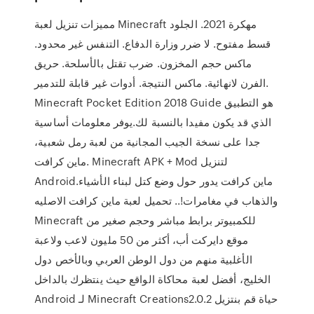
مميزات تنزيل لعبة Minecraft مهكرة 2021. الجلود
قسط مفتوح. لا ضرر وزارة الدفاع. التنفس غير محدود.
ماكس حجم المخزون. ضرب تقتل بالأسلحة. حريق
الفرن لانهائية. ماكس النتيجة. أدوات غير قابلة للتدمير.
Minecraft Pocket Edition 2018 Guide هو التطبيق
الذي قد يكون مفيدا بالنسبة لك.يوفر معلومات أساسية
جدا على نسخة الجيب المجانية من لعبة رمل شعبية،
ماين كرافت. Minecraft‏ APK + Mod لتنزيل
Android.ماين كرافت يدور حول وضع كتل لبناء الأشياء
والذهاب في مغامرات!.. تحميل لعبة ماين كرافت الاصليه
Minecraft للكمبيوتر برابط مباشر وحجم صغير من
موقع دايركت أب، أكثر من 50 مليون لاعب ولاعبة
الأغلبية منهم من دول الوطن العربي وبالأخص دول
الخليج، أفضل لعبة محاكاة الواقع حيث ينتظرك بالداخل
حياة ‫قم بنتزيل Minecraft Creations2.0.2 لـ Android