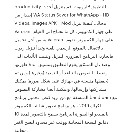
productivity التطبيق لالروبوت. قم بتنزيل أحدث
إصدار من WA Status Saver for WhatsApp - HD
Videos, Images APK + Mod مجانًا.. كيفية تنزيل
Valorant على جهاز الكمبيوتر. كل ما تحتاج إلى القيام
به من أجل تحميل Valorant على جهاز الكمبيوتر، تقوم
بالاتصال بالموقع الرسمي للعبة وتبدأ تنزيل ريوت
فانجارد، البرنامج الضروري لتنزيل وتثبيت الألعاب التي
طورتها Riot وصف ل المنسّق يقوم التطبيق بتنسيق
وضبط النصوص بالتباعد أو التمديد (وغيرها) ومن ثم
(حفظها منسقة في جهازك على شكل صورة) يمكنك
مشاركتها وإرسالها, ويمكنك أيضا مشاركة النصوص
المنسقة مع من تريد كنص. تحميل برنامج bandicam مع
الكراك 2019 ، هو برنامج تصوير شاشة الكمبيوتر
بالفيديو او الصورة البرنامج يسمح بالتصوير لمدة 10
دقايق لنسخة المجانية ووقت غير محدود لنسخ الغير
مجانية.