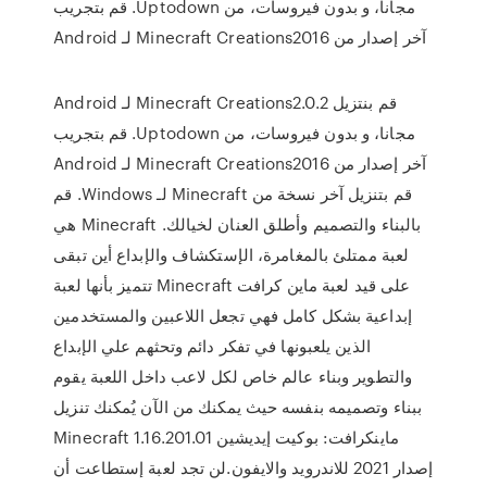
مجانا، و بدون فيروسات، من Uptodown. قم بتجريب
آخر إصدار من Minecraft Creations2016 لـ Android
‫قم بنتزيل Minecraft Creations2.0.2 لـ Android
مجانا، و بدون فيروسات، من Uptodown. قم بتجريب
آخر إصدار من Minecraft Creations2016 لـ Android
قم بتنزيل آخر نسخة من Minecraft لـ Windows. قم
بالبناء والتصميم وأطلق العنان لخيالك. Minecraft هي
لعبة ممتلئ بالمغامرة، الإستكشاف والإبداع أين تبقى
على قيد لعبة ماين كرافت Minecraft تتميز بأنها لعبة
إبداعية بشكل كامل فهي تجعل اللاعبين والمستخدمين
الذين يلعبونها في تفكر دائم وتحثهم علي الإبداع
والتطوير وبناء عالم خاص لكل لاعب داخل اللعبة يقوم
ببناء وتصميمه بنفسه حيث يمكنك من الآن يُمكنك تنزيل
ماينكرافت: بوكيت إيديشين Minecraft 1.16.201.01
إصدار 2021 للاندرويد والايفون.لن تجد لعبة إستطاعت أن