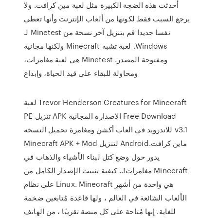
أحدثت هذه الضجة الكبيرة مثل لعبة مين كرافت. ولا
يرجع السبب فقط لكونها من ألعاب الإنترنت وأنها تعطي
نفسا جديدا قم بتنزيل آخر نسخة من Minetest لـ
Windows. لعبة تشبه Minecraft ولكنها مجانية
ومفتوحة المصدر. Minetest هي لعبة مغامرات،
ومحاولة للبقاء على قيد الحياة، وإبداع
لعبة Trevor Henderson Creatures for Minecraft
PE تنزيل APK الاصدارة المجانية Free Download
للاندرويد في العاب أكشن ومغامرة تحميل النسخه v3.1
Minecraft‏ APK + Mod لتنزيل Android.ماين كرافت
يدور حول وضع كتل لبناء الأشياء والذهاب في
مغامرات!.. كيفية تثبيت الإصدار الكامل من Minecraft
على نظام Linux. Minecraft هي واحدة من أشهر
الألعاب الشائعة في العالم ، ولها قاعدة مُتابعين ضخمة
للغاية. إنها مُتاحة على كل منصة تقريبًا ، من الهاتف