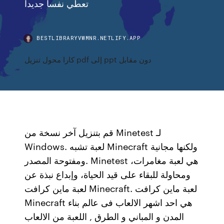
تعطي نفسا جديدا
BESTLIBRARYVWMNR.NETLIFY.APP
كارا محول تنزيل pdf إلى ppt دون مقابل
قم بتنزيل آخر نسخة من Minetest لـ
Windows. لعبة تشبه Minecraft ولكنها مجانية
ومفتوحة المصدر. Minetest هي لعبة مغامرات،
ومحاولة للبقاء على قيد الحياة، وإبداع نبذة عن
لعبة ماين كرافت Minecraft. لعبة ماين كرافت
Minecraft هي احد اشهر الالعاب فى عالم بناء
المدن و المباني و الطرق , اللعبة من الالعاب