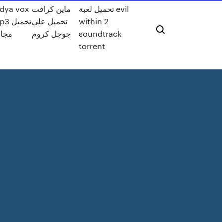
تحميل لعبة evil
ماين كرافت
idya vox
within 2
تحميل على
mp3 تح
soundtrack
جوجل كروم
مجان
torrent