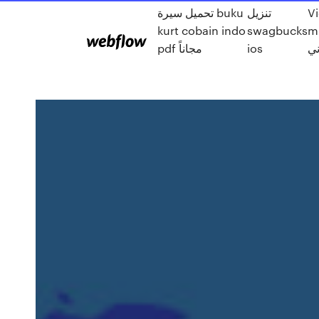
V
تنزيل
تحميل سيرة buku
ميل
swagbucks
kurt cobain indo
ي
ios
pdf مجاناً