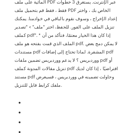
المائية على ملف PDF عبر الإنترنت. يستغرق 3 خطوات
فقط ، فقط قم بتحميل ملف PDF الخاص بك ، واختر
إعداد الإخراج ، وسوف نقوم بالباقي في خوادمنا. يمكنك
تنزيل الملف على الفور. للحفظ، اختر "ملف" > "تصدير
كملف pdf". * إذا كان هذا الخيار معتمًا، فتأكد من أن
الملف الذي قمت بفتحه هو ملف pdf. لا يمكن دمج بعض
مستندات pdf المشفرة. لماذا تحتاج إلى إضافات pdf
ووردبريس ؟ لا يدعم ووردبريس تضمين ملفات pdf أو
تنزيل مقالات المدونة كملف pdf افتراضيًا ، إذا كان لديك
مستند pdf وحاولت تضمينه في ووردبريس ، فسيعرض
ملفك كرابط قابل للتنزيل.