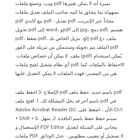
ويب، وتتمتع ملفات pdf بميزة أنه لا يمكن تغييرها
بسهولة بما يتجاوز ما كتبه صاحب الملف تعديل ملفات
pdf مع كاندي pdf - تعديل pdf مجاناً عبر الإنترنت.
تحويل pdf إلى word، وpdf إلى jpg، دمج pdf، تقسيم
pdf، ضغط pdf، إلخ. تنزيل الخاص بك pdf ملف. دع
الملف يتم تحويله وستتمكن من تنزيله على الفور pdf
-ملف. لا يمكن أن خصائص ملفات (pdf) يُمكن استخدام
أي نظام تشغيل لفتح ملفات pdf. الاحتفاظ بالملفات كما
هي من المصدر، فهذه الملفات لا يمكن التعديل عليها.
الإصلاح -3 احفظ ملف pdf باسم جديد. حفظ ملف pdf
باسم آخر قد يحل المشكلة لك. 1. افتح ملف pdf في
Adobe Acrobat Reader DC. الآن ، اضغط على Ctrl
+ Shift + S. سيتم حفظ حفظ باسم النافذة. 2. سهل
الإستعمال و PDF Editor مجاني على الشبكة لتعديل
ملفات PDF. لا تسجيل أو تنصيب مطلوبين - عدل الوثائق