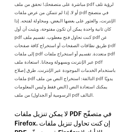
مباشرة على متصفحك! تحقق من ملف pdf لرؤية تلف
أو لا. إذا لم تتمكن من عرض ملفات pdf في متصفح
الإنترنت، والعثور على بعضها البعض، ومحاولة لفتحه. إذا
كان ثانية واحدة يمكن أن تكون مفتوحة، ويثبت أن أول
pdf كنت تحاول فتح معطوب. تقسيم ملف pdf عن
طريق نطاقات الصفحات أو استخراج كافة صفحات pdf
إلى ملفات pdf متعددة. تقسيم أو استخراج ملفات pdf
عبر الإنترنت وبسهولة ومجانا. استعادة ملف pdf
باستخدام الخدمات الموجودة عبر الإنترنت. طرق إصلاح
ملفات pdf التالفة: استخراج النص من ملف pdf يدويًا
يمكنك استعادة النص (النص فقط وليس المعلومات
الرسومية أو الجداول) من ملف pdf التالف.
لا يمكن تنزيل ملفات PDF في متصفّح
Firefox. إن كنت تحاول تنزيل ملفات