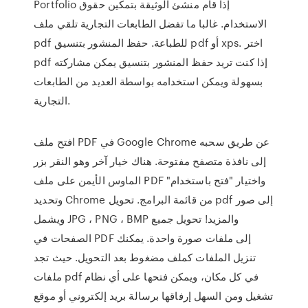
Portfolio إذا قام منشئ الوثيقة بتمكين حقوق
الاستخدام. غالبا ما تفضل الطابعات التجارية تلقي ملف
pdf للطباعة. حفظ المنشور بتنسيق pdf أو xps. اختر
pdf إذا كنت تريد حفظ المنشور بتنسيق يمكن مشاركته
بسهولة ويمكن استخدامه بواسطة العديد من الطابعات
التجارية.
افتح ملف PDF في Google Chrome عن طريق سحبه
إلى نافذة متصفح مفتوحة. هناك خيار آخر وهو النقر بزر
الماوس الأيمن على ملف PDF واختيار "فتح باستخدام"
وتحديد Chrome من قائمة البرامج. تحويل pdf إلى صور
ويشمل JPG ، PNG ، BMP والمزيد! تحويل جميع
الصفحات في PDF إلى ملفات صورة واحدة. يمكنك
تنزيل الملفات كملف مضغوط بعد التحويل. حيث تجد
ملفات pdf في كل مكان، ويمكن فتحها على أي نظام
تشغيل ومن السهل إرفاقها برسالة بريد إلكتروني أو موقع