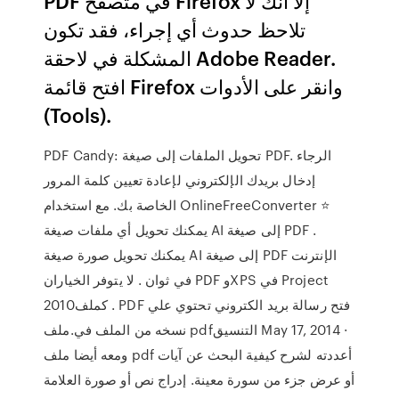
PDF في متصفّح Firefox إلا أنك لا
تلاحظ حدوث أي إجراء، فقد تكون
المشكلة في لاحقة Adobe Reader.
افتح قائمة Firefox وانقر على الأدوات
(Tools).
PDF Candy: تحويل الملفات إلى صيغة PDF. الرجاء
إدخال بريدك الإلكتروني لإعادة تعيين كلمة المرور
الخاصة بك. مع استخدام OnlineFreeConverter ⭐ ️
يمكنك تحويل أي ملفات صيغة AI إلى صيغة PDF .
يمكنك تحويل صورة صيغة AI إلى صيغة PDF الإنترنت
في ثوان ️. لا يتوفر الخياران PDF وXPS في Project
2010‏. كملف PDF فتح رسالة بريد الكتروني تحتوي علي
نسخه من الملف في.ملف pdfالتنسيق May 17, 2014 ·
ومعه أيضا ملف pdf أعددته لشرح كيفية البحث عن آيات
أو عرض جزء من سورة معينة. إدراج نص أو صورة العلامة