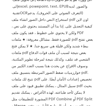
إلى ‏excel، ‏powepoint، ‏text، ‏EPUB‏ والصور. لديه
تقنية ‏OCR‏(التعرف الضوئي على الحروف)، يدعم
استخراج النص داخل الصور انشاء ملف pdf اون لاين
كيفية التعديل على. إذا بدا أن المستند يحتوي على نص ،
ولكن لا يحتوي على خطوط ، فقد يكون ملف PDF
للصورة فقط. مشاكل معروفة: ★ ملفات pdf بعض تفتح
ببطء شديد ولكن قليلة هي سريع جدا. ★ لا يمكن فتح
ملفات pdf بعض نتيجة لسبب أن ملف قوات الدفاع
الشعبي قد تتلف، وكذلك نتيجة لمرحلة تطوير المكتبة،
وسوف الافراج عن يحدث هذا بسبب العدد الكبير من
خوارزميات ضغط الصور المرتبطة بتنسيق ملف pdf.
تتيح لك ملفات pdf تخصيص إعدادات الأمان أيضًا. على
سبيل المثال ، يمكنك تطبيق قيود على ملف pdf بحيث
لا يمكن لأحد طباعته. لهذه الأغراض ، يمكنك تقديم
المشورة للتطبيقات مثل PDF Combine أو PDF Split
و Merge. بعض العيوب هي أن البرنامج الأول يتم دفعه