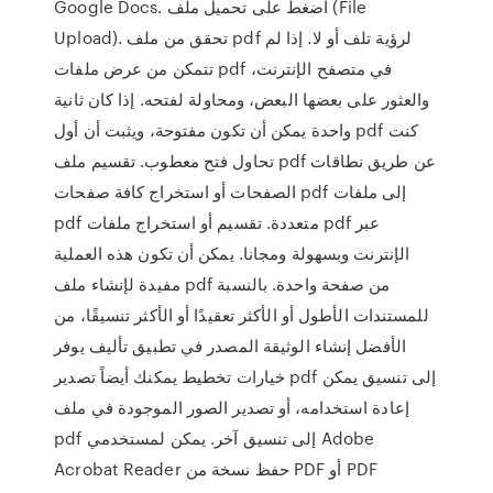
Google Docs. اضغط على تحميل ملف (File
Upload). تحقق من ملف pdf لرؤية تلف أو لا. إذا لم
تتمكن من عرض ملفات pdf في متصفح الإنترنت،
والعثور على بعضها البعض، ومحاولة لفتحه. إذا كان ثانية
واحدة يمكن أن تكون مفتوحة، ويثبت أن أول pdf كنت
تحاول فتح معطوب. تقسيم ملف pdf عن طريق نطاقات
الصفحات أو استخراج كافة صفحات pdf إلى ملفات
pdf متعددة. تقسيم أو استخراج ملفات pdf عبر
الإنترنت وبسهولة ومجانا. يمكن أن تكون هذه العملية
مفيدة لإنشاء ملف pdf من صفحة واحدة. بالنسبة
للمستندات الأطول أو الأكثر تعقيدًا أو الأكثر تنسيقًا، من
الأفضل إنشاء الوثيقة المصدر في تطبيق تأليف يوفر
خيارات تخطيط يمكنك أيضاً تصدير pdf إلى تنسيق يمكن
إعادة استخدامه، أو تصدير الصور الموجودة في ملف
pdf إلى تنسيق آخر. يمكن لمستخدمي Adobe
Acrobat Reader حفظ نسخة من PDF أو PDF