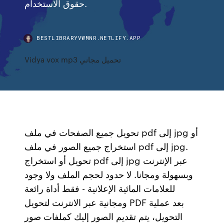
حقوق الاستخدام.
BESTLIBRARYVWMNR.NETLIFY.APP
Vidya vox mp3 تحميل مجاني
تحويل جميع الصفحات في ملف pdf إلى jpg أو
استخراج جميع الصور في ملف pdf إلى jpg.
تحويل أو استخراج pdf إلى jpg عبر الإنترنت
وبسهولة ومجانا. لا حدود لحجم الملف ولا وجود
للعلامات المائية الإعلانية - فقط أداة رائعة
ومجانية عبر الانترنت لتحويل PDF بعد عملية
التحويل، يتم تقديم الصور إليك كملفات صور