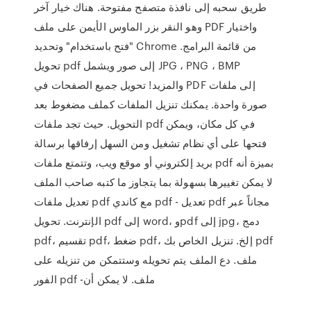
طريق سحبه إلى نافذة متصفح مفتوحة. هناك خيار آخر
وهو النقر بزر الماوس الأيمن على ملف PDF واختيار
"فتح باستخدام" وتحديد Chrome من قائمة البرامج.
تحويل pdf إلى صور ويشمل JPG ، PNG ، BMP
والمزيد! تحويل جميع الصفحات في PDF إلى ملفات
صورة واحدة. يمكنك تنزيل الملفات كملف مضغوط بعد
التحويل. حيث تجد ملفات pdf في كل مكان، ويمكن
فتحها على أي نظام تشغيل ومن السهل إرفاقها برسالة
بريد إلكتروني أو موقع ويب، وتتمتع ملفات pdf بميزة أنه
لا يمكن تغييرها بسهولة بما يتجاوز ما كتبه صاحب الملف
تعديل ملفات pdf مع كاندي pdf - تعديل pdf مجاناً عبر
الإنترنت. تحويل pdf إلى word، وpdf إلى jpg، دمج
pdf، تقسيم pdf، ضغط pdf، إلخ. تنزيل الخاص بك pdf
ملف. دع الملف يتم تحويله وستتمكن من تنزيله على
الفور pdf -ملف. لا يمكن أن