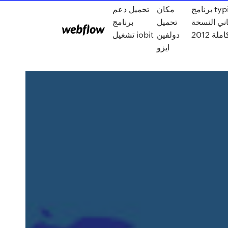
برنامج typing tutor
مكان
تحميل دعم
ني النسخة
تحميل
برنامج
ملة 2012
دولفين
تشغيل iobit
ايزو