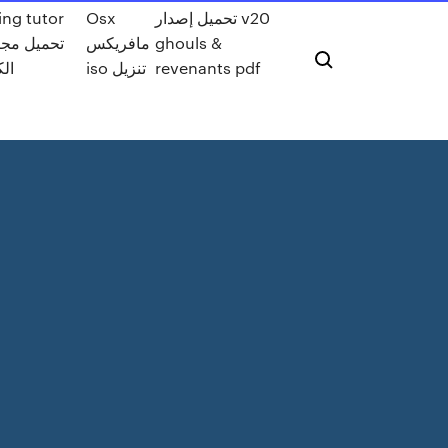
Osx
تحميل إصدار v20
تحميل مجا
مافريكس
ghouls &
الكا
iso تنزيل
revenants pdf